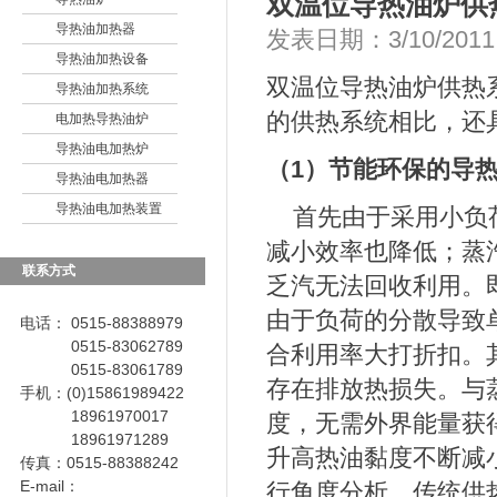
双温位导热油炉供
导热油加热器
发表日期：3/10/201
导热油加热设备
双温位
导热油炉
供热
导热油加热系统
的供热系统相比，还
电加热导热油炉
导热油电加热炉
（1）节能环保的
导
导热油电加热器
导热油电加热装置
首先由于采用小负
减小效率也降低；蒸
联系方式
乏汽无法回收利用。
由于负荷的分散导致
电话： 0515-88388979
0515-83062789
合利用率大打折扣。
0515-83061789
存在排放热损失。与
手机：(0)15861989422
18961970017
度，无需外界能量获
18961971289
升高热油黏度不断减
传真：0515-88388242
E-mail：
行角度分析，传统供