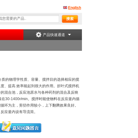
English
产品快速通道
介质的物理学性质、容量、搅拌目的选择相应的搅
度、提高 效率能起到很大的作用。折叶式搅拌机
中的混合池，反应池原水与各种药剂的混合及反映
30-1400r/min。搅拌时能使物料在反应釜内循
积循环为主，剪切作用较小，上下翻腾效果良好。
，反应釜内设有导流筒。