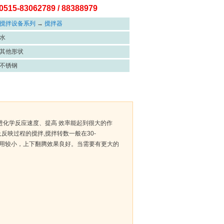
5-83062789 / 88388979
搅拌设备系列
→
搅拌器
水
其他形状
不锈钢
进化学反应速度、提高 效率能起到很大的作
映过程的搅拌,搅拌转数一般在30-
切作用较小，上下翻腾效果良好。当需要有更大的