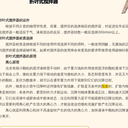
折叶式搅拌器的运作
根据不同介质的物理学性质、容量、搅拌目的选择相应的搅拌器，对促进化学反应
轮搅拌器一般适应于气、液相混合的反应，搅拌器转数一般应选择300r/min以上。
折叶式搅拌器材质选择
搅拌器材质选择根据不同的使用环境选择不同的用料。一般使用弱酸，无腐蚀的正
料搅拌则要选择碳钢环氧，如果对搅拌器的使用寿命有更高的要求即推荐使用碳钢衬
折叶式搅拌器的原理
离心原理
当含有细小颗粒的悬浮液静置不动时，由于重力场的作用使得悬浮的颗粒逐渐下沉
粒子就会上浮。微粒在重力场下移动的速度与微粒的大小、形态和密度有关，并且又
小的颗粒，直径为数微米，就可以在通常重力作用下观察到它们的沉降过程。
此外，物质在介质中沉降时还伴随有扩散现象。扩散是无条件的
完全
的。扩散与
降是相对的，有条件的，要受到外力才能运动。沉降与物体重量成正比，颗粒越大沉
等，它们在溶液中成胶体或半胶体状态，仅仅利用重力是不可能观察到沉降过程的。
所以需要利用离心机产生强大的离心力，才能迫使这些微粒克服扩散产生沉降运动。
离心就是利用离心机转子高速旋转产生的强大的离心力，加快液体中颗粒的沉降速
分离开。