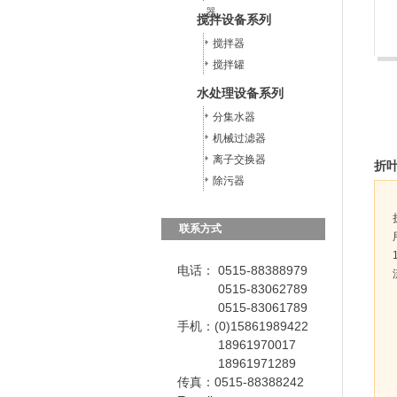
器
搅拌设备系列
搅拌器
搅拌罐
水处理设备系列
分集水器
机械过滤器
离子交换器
折
除污器
联系方式
电话： 0515-88388979
0515-83062789
0515-83061789
手机：(0)15861989422
18961970017
18961971289
传真：0515-88388242