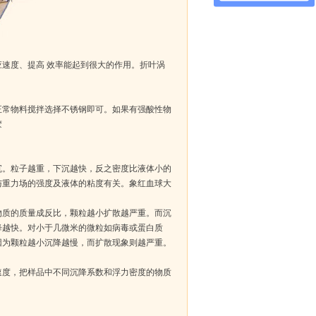
速度、提高 效率能起到很大的作用。折叶涡
常物料搅拌选择不锈钢即可。如果有强酸性物
胶
。粒子越重，下沉越快，反之密度比液体小的
与重力场的强度及液体的粘度有关。象红血球大
物质的质量成反比，颗粒越小扩散越严重。而沉
降越快。对小于几微米的微粒如病毒或蛋白质
因为颗粒越小沉降越慢，而扩散现象则越严重。
度，把样品中不同沉降系数和浮力密度的物质